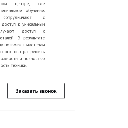
исном центре, где
ециальное обучение.
 сотрудничают с
 доступ к уникальным
олучают доступ к
еталей. В результате
лу позволяет мастерам
исного центра решить
ложности и полностью
ость техники.
Заказать звонок