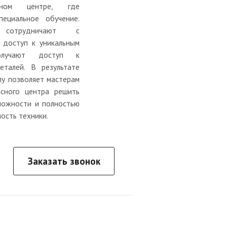
исном центре, где
ециальное обучение.
 сотрудничают с
 доступ к уникальным
олучают доступ к
еталей. В результате
лу позволяет мастерам
исного центра решить
ложности и полностью
ость техники.
Заказать звонок