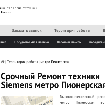
й центр по ремонту техники
в Москве
Заказать звонок
Территория работы
шина
Посудомоечная машина
Варочная панель
Холодильн
|
Территория работы
|
метро Пионерская
Срочный Ремонт техники
Siemens метро Пионерска
Высококачественный рем
метро Пионерская в