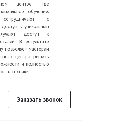
исном центре, где
ециальное обучение.
 сотрудничают с
 доступ к уникальным
олучают доступ к
еталей. В результате
лу позволяет мастерам
исного центра решить
ложности и полностью
ость техники.
Заказать звонок