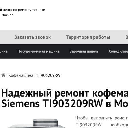
й центр по ремонту техники
в Москве
Заказать звонок
Территория работы
шина
Посудомоечная машина
Варочная панель
Холодильн
|
Кофемашина
|
TI903209RW
Надежный ремонт кофем
Siemens TI903209RW в Мо
Чтобы выполнить ремон
TI903209RW необхо